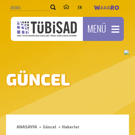
EN
MENÜ
GÜNCEL
ANASAYFA
>
Güncel
>
Haberler